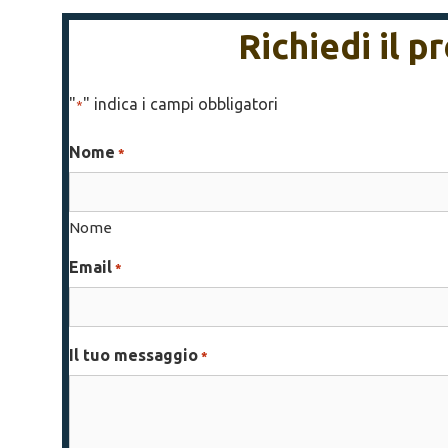
Richiedi il 
"
" indica i campi obbligatori
*
Nome
*
Nome
Email
*
Il tuo messaggio
*