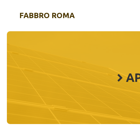
Vai
al
FABBRO ROMA
contenuto
AP