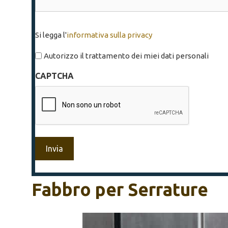
Si
Si legga l'
informativa sulla privacy
legga
l'informativa
Autorizzo il trattamento dei miei dati personali
sulla
CAPTCHA
privacy
*
Fabbro per Serrature