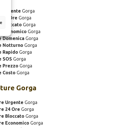
e Urgente
Gorga
e 24 Ore
Gorga
ze
 Bloccato
Gorga
e Economico
Gorga
e Domenica
Gorga
e Notturno
Gorga
e Rapido
Gorga
e SOS
Gorga
e Prezzo
Gorga
e Costo
Gorga
ture Gorga
re Urgente
Gorga
re 24 Ore
Gorga
re Bloccato
Gorga
ure Economico
Gorga