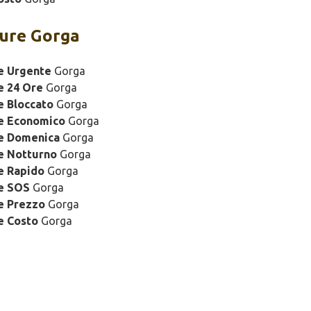
ure Gorga
e Urgente
Gorga
e 24 Ore
Gorga
e Bloccato
Gorga
re Economico
Gorga
re Domenica
Gorga
e Notturno
Gorga
e Rapido
Gorga
re SOS
Gorga
e Prezzo
Gorga
e Costo
Gorga