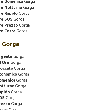
ure Domenica
Gorga
re Notturno
Gorga
re Rapido
Gorga
re SOS
Gorga
re Prezzo
Gorga
re Costo
Gorga
 Gorga
rgente
Gorga
4 Ore
Gorga
loccato
Gorga
Economico
Gorga
Domenica
Gorga
otturno
Gorga
apido
Gorga
SOS
Gorga
rezzo
Gorga
osto
Gorga