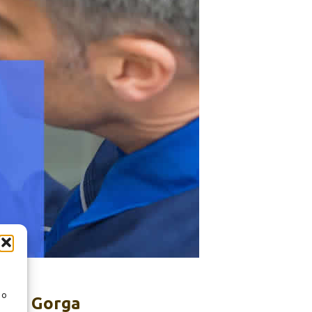
 o
ure Gorga