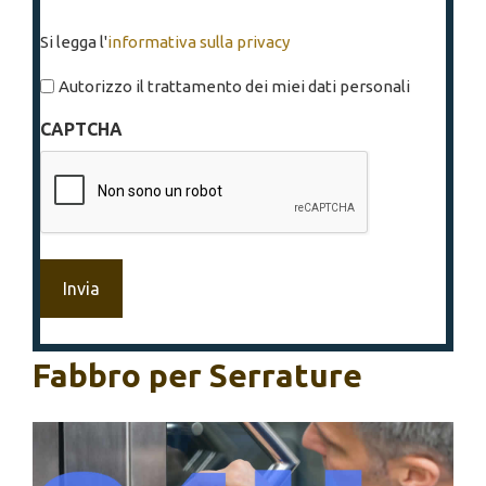
Si
Si legga l'
informativa sulla privacy
legga
l'informativa
Autorizzo il trattamento dei miei dati personali
sulla
CAPTCHA
privacy
*
Fabbro per Serrature