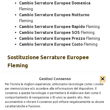
Cambio Serrature Europee Domenica
Fleming
Cambio Serrature Europee Notturno
Fleming
Cambio Serrature Europee Rapido
Fleming
Cambio Serrature Europee SOS
Fleming
Cambio Serrature Europee Prezzo
Fleming
Cambio Serrature Europee Costo
Fleming
Sostituzione
Serrature Europee
Fleming
Sostituzione Serrature Europee Urgente
Gestisci Consenso
Fleming
Per fornire le migliori esperienze, utilizziamo tecnologie come i cookie
Sostituzione Serrature Europee 24 Ore
per memorizzare e/o accedere alle informazioni del dispositivo. Il
consenso a queste tecnologie ci permetterà di elaborare dati come il
Fleming
comportamento di navigazione o ID unici su questo sito. Non
Sostituzione Serrature Europee Bloccato
acconsentire o ritirare il consenso può influire negativamente su alcune
Fleming
caratteristiche e funzioni.