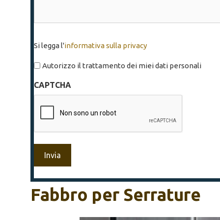
Si
Si legga l'
informativa sulla privacy
legga
l'informativa
Autorizzo il trattamento dei miei dati personali
sulla
CAPTCHA
privacy
*
Fabbro per Serrature