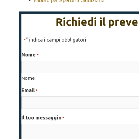
Fabbro per Apertura Giudiziaria
Richiedi il prev
"
" indica i campi obbligatori
*
Nome
*
Nome
Email
*
Il tuo messaggio
*