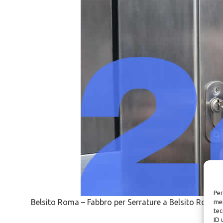
Per
Belsito Roma – Fabbro per Serrature a Belsito Roma
mem
tec
ID 